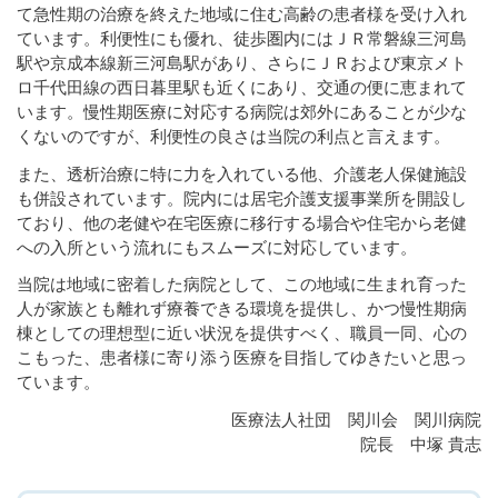
て急性期の治療を終えた地域に住む高齢の患者様を受け入れ
ています。利便性にも優れ、徒歩圏内にはＪＲ常磐線三河島
駅や京成本線新三河島駅があり、さらにＪＲおよび東京メト
ロ千代田線の西日暮里駅も近くにあり、交通の便に恵まれて
います。慢性期医療に対応する病院は郊外にあることが少な
くないのですが、利便性の良さは当院の利点と言えます。
また、透析治療に特に力を入れている他、介護老人保健施設
も併設されています。院内には居宅介護支援事業所を開設し
ており、他の老健や在宅医療に移行する場合や住宅から老健
への入所という流れにもスムーズに対応しています。
当院は地域に密着した病院として、この地域に生まれ育った
人が家族とも離れず療養できる環境を提供し、かつ慢性期病
棟としての理想型に近い状況を提供すべく、職員一同、心の
こもった、患者様に寄り添う医療を目指してゆきたいと思っ
ています。
医療法人社団 関川会 関川病院
院長 中塚 貴志