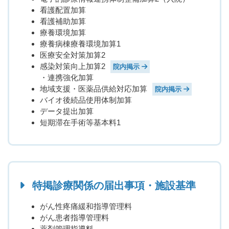
看護配置加算
看護補助加算
療養環境加算
療養病棟療養環境加算1
医療安全対策加算2
感染対策向上加算2
院内掲示
・連携強化加算
地域支援・医薬品供給対応加算
院内掲示
バイオ後続品使用体制加算
データ提出加算
短期滞在手術等基本料1
特掲診療関係の届出事項・施設基準
がん性疼痛緩和指導管理料
がん患者指導管理料
薬剤管理指導料