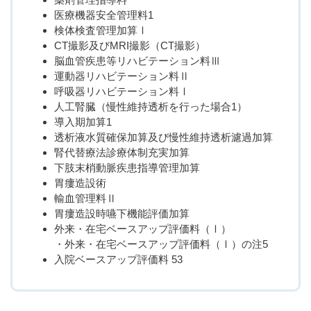
医療機器安全管理料1
検体検査管理加算Ⅰ
CT撮影及びMRI撮影（CT撮影）
脳血管疾患等リハビテーション料Ⅲ
運動器リハビテーション料Ⅱ
呼吸器リハビテーション料Ⅰ
人工腎臓（慢性維持透析を行った場合1）
導入期加算1
透析液水質確保加算及び慢性維持透析濾過加算
腎代替療法診療体制充実加算
下肢末梢動脈疾患指導管理加算
胃瘻造設術
輸血管理料Ⅱ
胃瘻造設時嚥下機能評価加算
外来・在宅ベースアップ評価料（Ⅰ）
・外来・在宅ベースアップ評価料（Ⅰ）の注5
入院ベースアップ評価料 53