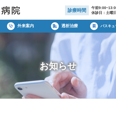
午前9:00~13:
診療時間
休診日：土曜
外来案内
透析治療
バスキュ
お知らせ