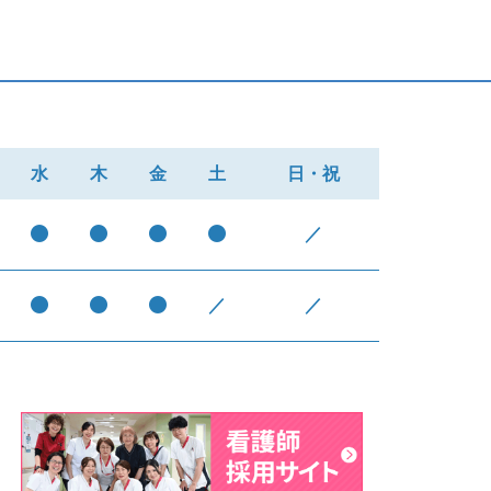
水
木
金
土
日・祝
／
／
／